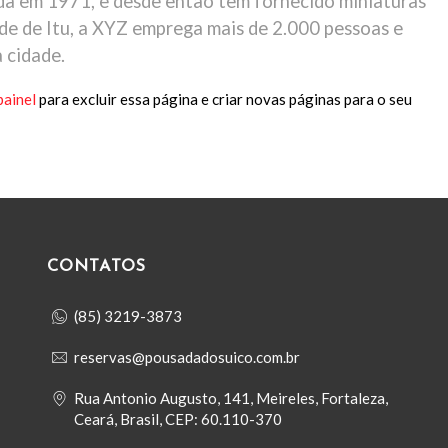
a em 1971, e desde então tem fornecido miniaturas
ade de Itu, a XYZ emprega mais de 2.000 pessoas e
 cidade.
painel
para excluir essa página e criar novas páginas para o seu
CONTATOS
(85) 3219-3873
reservas@pousadadosuico.com.br
Rua Antonio Augusto, 141, Meireles, Fortaleza,
Ceará, Brasil, CEP: 60.110-370